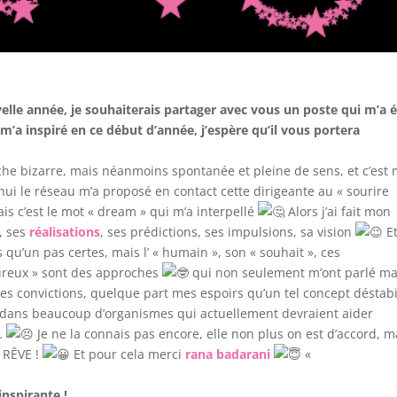
le année, je souhaiterais partager avec vous un poste qui m’a 
m’a inspiré en ce début d’année, j’espère qu’il vous portera
rche bizarre, mais néanmoins spontanée et pleine de sens, et c’est 
ui le réseau m’a proposé en contact cette dirigeante au « sourire
s c’est le mot « dream » qui m’a interpellé
Alors j’ai fait mon
s, ses
réalisations
, ses prédictions, ses impulsions, sa vision
Et
s qu’un pas certes, mais l’ « humain », son « souhait », ces
heureux » sont des approches
qui non seulement m’ont parlé m
mes convictions, quelque part mes espoirs qu’un tel concept déstabi
er dans beaucoup d’organismes qui actuellement devraient aider
r…
Je ne la connais pas encore, elle non plus on est d’accord, m
u RÊVE !
Et pour cela merci
rana badaran
i
«
nspirante !