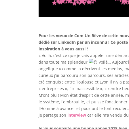
Pour les vœux de Com Un Rêve de cette nouvel
dédié sur LinkedIn par un inconnu !
Ce poste 
inspiration à vous aussi !
« Voilà, c’est ce que je vais appeler une déma
dans toute ma splendeur
voilà… Aujourd’h
angélique » comme la décrivent les medias, mai
curieux j’ai parcouru son parcours, ses article
été conquis ; entre Toulouse et Lyon il n’y a pa
« entreprises », l’ « inaccessible », « rendre 
M’ont plu ! Mon état d’esprit de cette année, 
le système, l’embrouille, et puisse fonctionn
l’Homme à avancer et pourtant le font recule
je partage son
interview
car elle m’a vendu d
Je vous souhaite une bonne année 2018 bien i